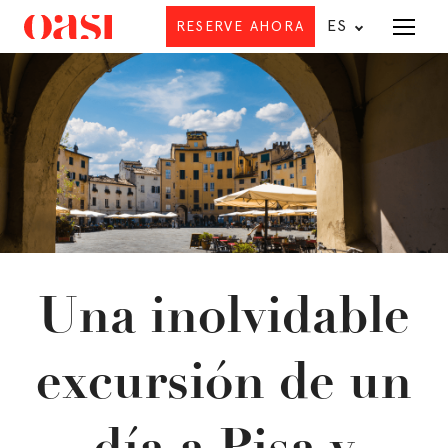
ES
RESERVE AHORA
Oferta
Una inolvidable
D
excursión de un
R
día a Pisa y