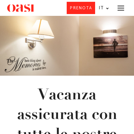
IT
PRENOTA
Offerta
I
Vacanza
I
assicurata con
tutte le nostre