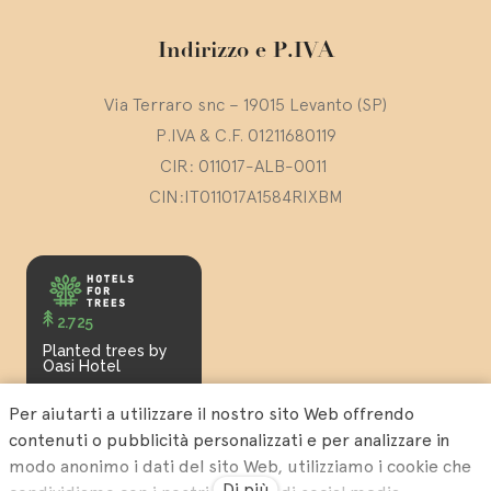
Indirizzo e P.IVA
Via Terraro snc – 19015 Levanto (SP)
P.IVA & C.F. 01211680119
CIR: 011017-ALB-0011
CIN:IT011017A1584RIXBM
2.725
Planted trees by
Oasi Hotel
Per aiutarti a utilizzare il nostro sito Web offrendo
contenuti o pubblicità personalizzati e per analizzare in
modo anonimo i dati del sito Web, utilizziamo i cookie che
Di più