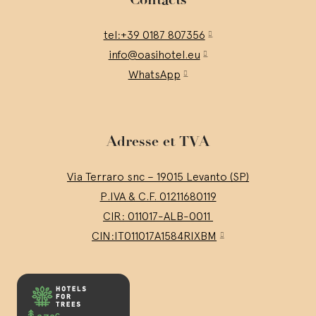
tel:+39 0187 807356
info@oasihotel.eu
WhatsApp
Adresse et TVA
Via Terraro snc – 19015 Levanto (SP)
P.IVA & C.F. 01211680119
CIR: 011017-ALB-0011
CIN:IT011017A1584RIXBM