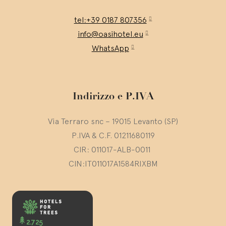
tel:+39 0187 807356
info@oasihotel.eu
WhatsApp
Indirizzo e P.IVA
Via Terraro snc – 19015 Levanto (SP)
P.IVA & C.F. 01211680119
CIR: 011017-ALB-0011
CIN:IT011017A1584RIXBM
2.725