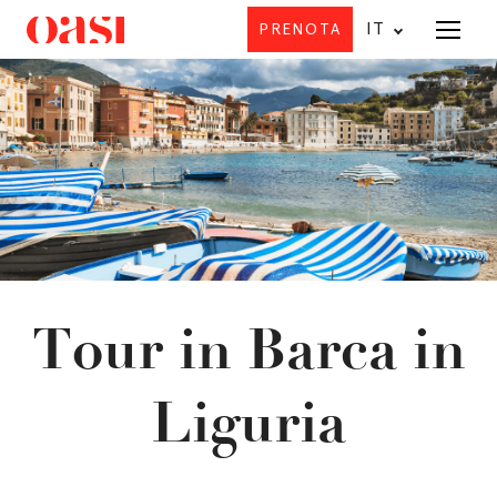
IT
PRENOTA
Offerta
I
Tour in Barca in
I
Liguria